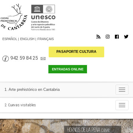
ESPAÑOL
ENGLISH
FRANÇAIS
PASAPORTE CULTURA
942 59 84 25
Togg
1. Arte prehistórico en Cantabria
navi
Togg
2. Cuevas visitables
navi