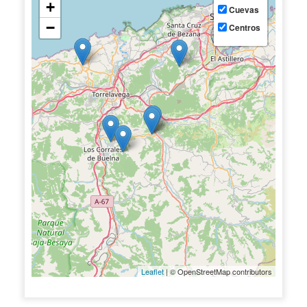
+
Cuevas
−
Centros
Leaflet
| © OpenStreetMap contributors