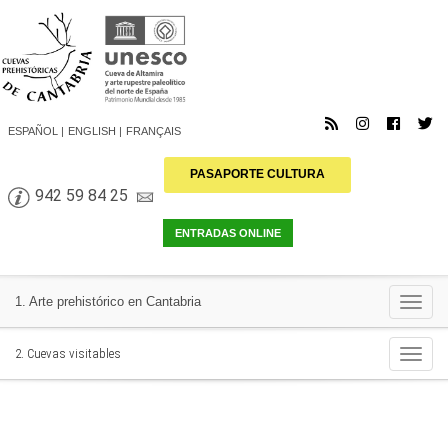
ESPAÑOL
ENGLISH
FRANÇAIS
PASAPORTE CULTURA
942 59 84 25
Togg
1. Arte prehistórico en Cantabria
navi
Togg
2. Cuevas visitables
navi