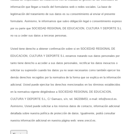
información que llegan a través del formularios web o redes sociales. La base de
legitimación del tratamiento de sus datos es su consentimiento al enviar el presente
formulario. Asimismo, le informamos que salvo obligación legal o consentimiento expreso
por su parte que SOCIEDAD REGIONAL DE EDUCACION, CULTURA Y DEPORTE S.L
no va a ceder sus datos a terceras personas.
Usted tiene derecho a obtener confirmación sobre si en SOCIEDAD REGIONAL DE
EDUCACION, CULTURA Y DEPORTE S.L estamos tratando sus datos personales por
tanto tiene derecho a acceder a sus datos personales, rectificar los datos inexactos o
solicitar su supresión cuando los datos ya no sean necesarios como también ejercer los
demás derechos recogidos por la normativa de la forma que se explica en la información
adicional. Usted puede ejercitar los derechos mencionados en los términos establecidos
en la normativa vigente dirigiéndose a SOCIEDAD REGIONAL DE EDUCACION,
CULTURA Y DEPORTE S.L, C/ Gamazo, s/n, tel. 942208453, e-mail: info@srecd.es.
Asimismo, Usted puede solicitar a los mismos datos de contacto, información adicional
detallada sobre nuestra política de protección de datos. Igualmente, podrá consultar
nuestra información adicional en nuestra página web: www.srecd.es.