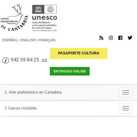
ESPAÑOL
ENGLISH
FRANÇAIS
PASAPORTE CULTURA
942 59 84 25
Togg
1. Arte prehistórico en Cantabria
navi
Togg
2. Cuevas visitables
navi