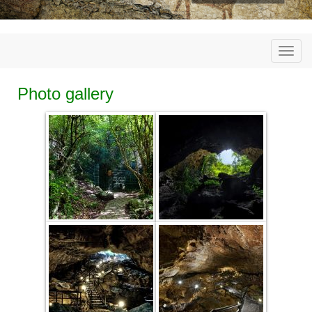
Togg
navi
Photo gallery