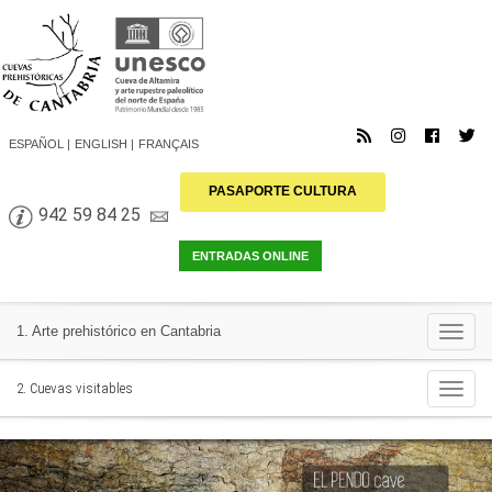
ESPAÑOL
ENGLISH
FRANÇAIS
PASAPORTE CULTURA
942 59 84 25
Togg
1. Arte prehistórico en Cantabria
navi
Togg
2. Cuevas visitables
navi