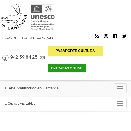
ESPAÑOL
ENGLISH
FRANÇAIS
PASAPORTE CULTURA
942 59 84 25
Togg
1. Arte prehistórico en Cantabria
navi
Togg
2. Cuevas visitables
navi