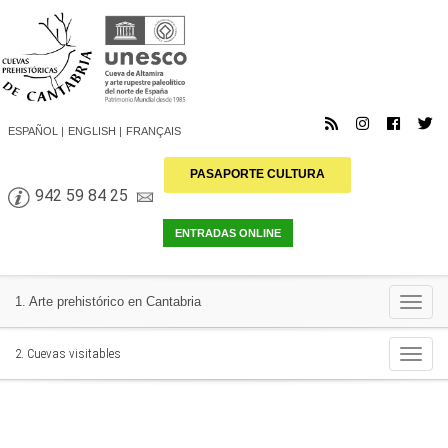
ESPAÑOL
ENGLISH
FRANÇAIS
PASAPORTE CULTURA
942 59 84 25
Togg
1. Arte prehistórico en Cantabria
navi
Togg
2. Cuevas visitables
navi