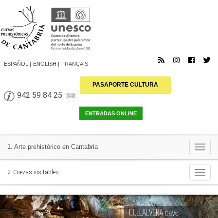
ESPAÑOL
ENGLISH
FRANÇAIS
PASAPORTE CULTURA
942 59 84 25
Togg
1. Arte prehistórico en Cantabria
navi
Togg
2. Cuevas visitables
navi