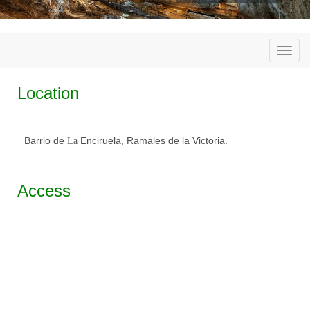
Togg
navi
Location
Barrio de
Enciruela, Ramales de la Victoria.
La
Access