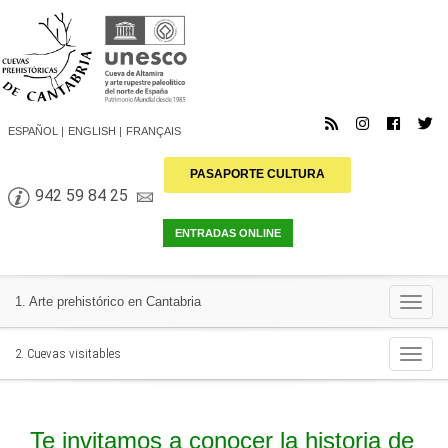
ESPAÑOL
ENGLISH
FRANÇAIS
PASAPORTE CULTURA
942 59 84 25
Togg
1. Arte prehistórico en Cantabria
navi
Togg
2. Cuevas visitables
navi
Te invitamos a conocer la historia de