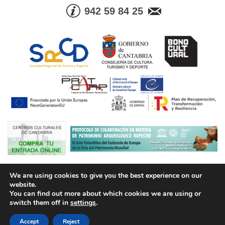
942 59 84 25
© Consejería de Cultura, Turismo y Deporte. Gobierno de Cantabria |
We are using cookies to give you the best experience on our
Tel. Info. +34 942 59 84 25 | Fax +34 942 59 83 05
website.
You can find out more about which cookies we are using or
Aviso legal
Política de Protección de Datos
Condiciones de
switch them off in
settings
.
contratación
Política de Cookies
Accesibilidad
Desarrollo viavox
Accept
Reject
Administración