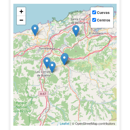
+
Cuevas
−
Centros
Leaflet
| © OpenStreetMap contributors