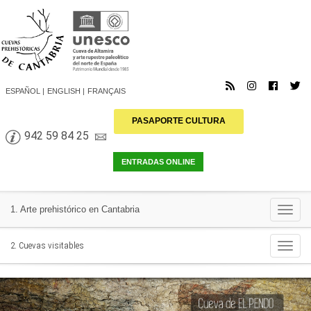
ESPAÑOL
ENGLISH
FRANÇAIS
PASAPORTE CULTURA
942 59 84 25
Togg
1. Arte prehistórico en Cantabria
navi
Togg
2. Cuevas visitables
navi