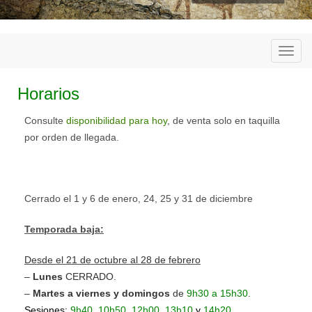
Togg
navi
Horarios
Consulte
disponibilidad para hoy
, de venta solo en taquilla
por orden de llegada.
Cerrado el 1 y 6 de enero, 24, 25 y 31 de diciembre
Temporada baja:
Desde el 21 de octubre al 28 de febrero
–
Lunes
CERRADO.
–
Martes a viernes y domingos
de
9h30 a 15h30
.
.
Sesiones:
9h40, 10h50, 12h00, 13h10
y
14h20