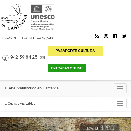
ESPAÑOL
ENGLISH
FRANÇAIS
PASAPORTE CULTURA
942 59 84 25
Togg
1. Arte prehistórico en Cantabria
navi
Togg
2. Cuevas visitables
navi