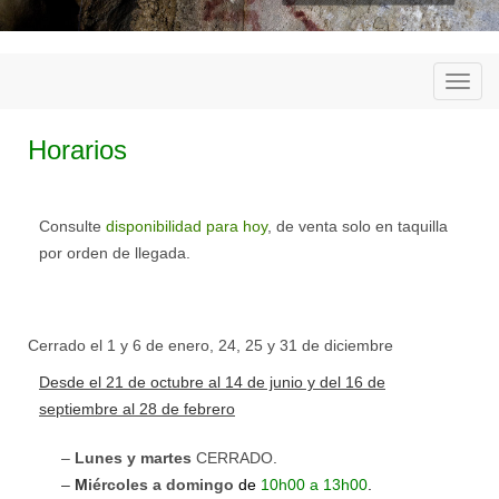
Togg
navi
Horarios
Consulte
disponibilidad para hoy
, de venta solo en taquilla
por orden de llegada.
Cerrado el 1 y 6 de enero, 24, 25 y 31 de diciembre
Desde el 21 de octubre al 14 de junio y del 16 de
septiembre al 28 de febrero
–
Lunes y martes
CERRADO
.
–
M
iércoles a domingo
d
e
10h00 a 13h00
.