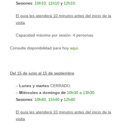
Sesiones:
10h10, 11h10
y
12h10
.
El guía les atenderá 10 minutos antes del inicio de la
visita
.
Capacidad máxima
por sesión: 4 personas
.
Consulte disponibilidad para hoy
aquí
.
Del 15 de junio al 15 de septiembre
–
Lunes y martes
CERRADO
.
–
M
iércoles a domingo
d
e
10h30 a 13h30
.
Sesiones:
10h40, 11h40
y
12h40
.
El guía les atenderá 10 minutos antes del inicio de la
visita
.