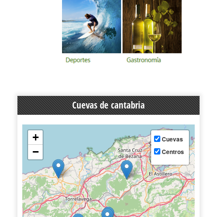
Cuevas de cantabria
+
Cuevas
−
Centros