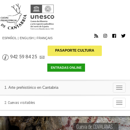
ESPAÑOL
ENGLISH
FRANÇAIS
PASAPORTE CULTURA
942 59 84 25
Togg
1. Arte prehistórico en Cantabria
navi
Togg
2. Cuevas visitables
navi