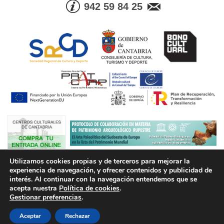
942 59 84 25
Utilizamos cookies propias y de terceros para mejorar la
© Consejería de Cultura, Turismo y Deporte. Gobierno de Cantabria |
experiencia de navegación, y ofrecer contenidos y publicidad de
Tel. Info. +34 942 59 84 25 | Fax +34 942 59 83 05
interés. Al continuar con la navegación entendemos que se
acepta nuestra
Política de cookies
.
Aviso legal
Política de Protección de Datos
Condiciones de
Gestionar preferencias
.
contratación
Política de Cookies
Accesibilidad
Desarrollo viavox
Aceptar
Rechazar
Administración