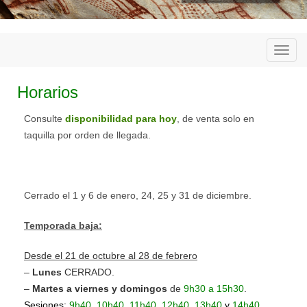
Togg
navi
Horarios
Consulte
disponibilidad para hoy
, de venta solo en
taquilla por orden de llegada.
Cerrado el 1 y 6 de enero, 24, 25 y 31 de diciembre.
Temporada baja:
Desde el 21 de octubre al 28 de febrero
–
Lunes
CERRADO.
–
Martes a viernes y domingos
de
9h30 a 15h30
.
.
Sesiones:
9h40, 10h40, 11h40, 12h40, 13h40
y
14h40