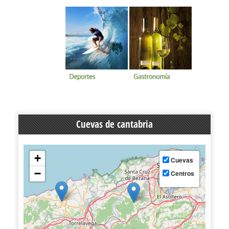
Cuevas de cantabria
+
Cuevas
−
Centros