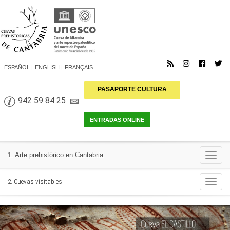
ESPAÑOL
ENGLISH
FRANÇAIS
PASAPORTE CULTURA
942 59 84 25
Togg
1. Arte prehistórico en Cantabria
navi
Togg
2. Cuevas visitables
navi