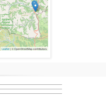
Leaflet
| © OpenStreetMap contributors